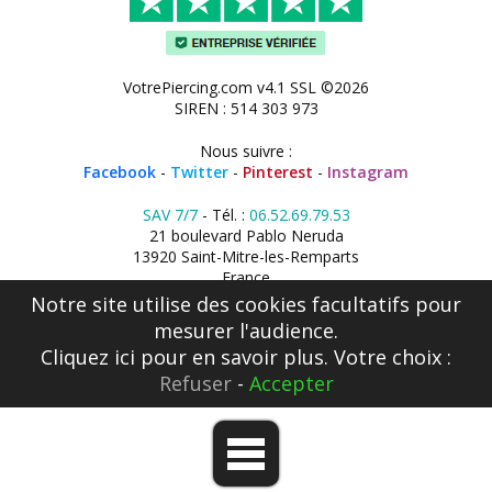
VotrePiercing.com v4.1 SSL ©2026
SIREN : 514 303 973
Nous suivre :
Facebook
-
Twitter
-
Pinterest
-
Instagram
SAV 7/7
- Tél. :
06.52.69.79.53
21 boulevard Pablo Neruda
13920 Saint-Mitre-les-Remparts
France
Notre site utilise des cookies facultatifs pour
mesurer l'audience.
Cliquez ici
pour en savoir plus. Votre choix :
Refuser
-
Accepter