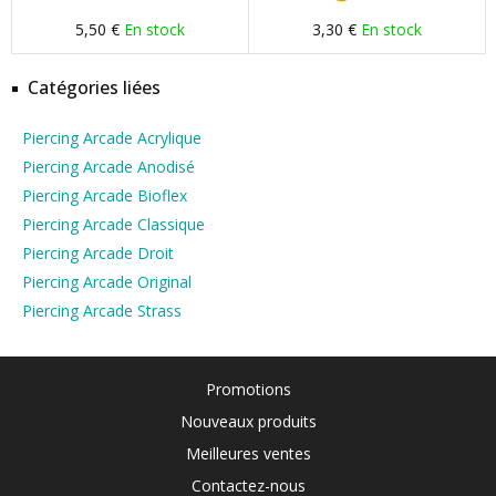
5,50 €
En stock
3,30 €
En stock
Catégories liées
Piercing Arcade Acrylique
Piercing Arcade Anodisé
Piercing Arcade Bioflex
Piercing Arcade Classique
Piercing Arcade Droit
Piercing Arcade Original
Piercing Arcade Strass
Promotions
Nouveaux produits
Meilleures ventes
Contactez-nous