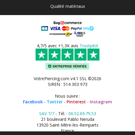
Qualité matériaux
4,7/5 avec +1,3K avis
Trustpilot
VotrePiercing.com v4.1 SSL ©2026
SIREN : 514 303 973
Nous suivre :
Facebook
-
Twitter
-
Pinterest
-
Instagram
SAV 7/7
- Tél. :
06.52.69.79.53
21 boulevard Pablo Neruda
13920 Saint-Mitre-les-Remparts
France