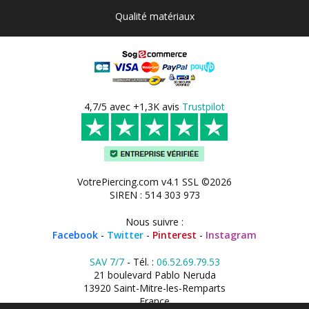
Qualité matériaux
4,7/5 avec +1,3K avis
Trustpilot
VotrePiercing.com v4.1 SSL ©2026
SIREN : 514 303 973
Nous suivre :
Facebook
-
Twitter
-
Pinterest
-
Instagram
SAV 7/7
- Tél. :
06.52.69.79.53
21 boulevard Pablo Neruda
13920 Saint-Mitre-les-Remparts
France