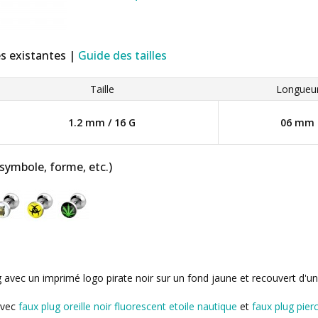
es existantes |
Guide des tailles
Taille
Longueu
1.2 mm / 16 G
06 mm
 symbole, forme, etc.)
ug avec un imprimé logo pirate noir sur un fond jaune et recouvert d'un
avec
faux plug oreille noir fluorescent etoile nautique
et
faux plug pierc