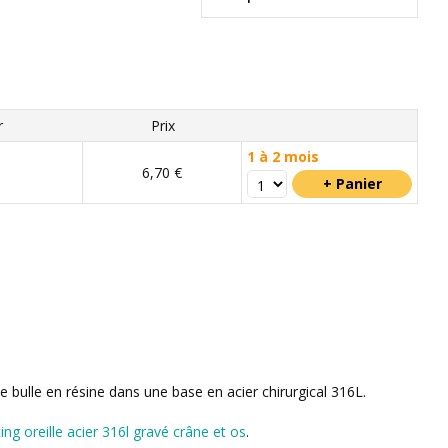
r
Prix
1 à 2 mois
6,70 €
e bulle en résine dans une base en acier chirurgical 316L.
ing oreille acier 316l gravé crâne et os
.