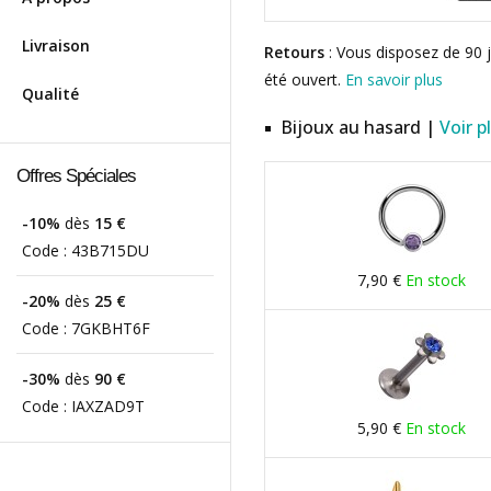
Livraison
Retours
: Vous disposez de 90 j
été ouvert.
En savoir plus
Qualité
Bijoux au hasard |
Voir p
Offres Spéciales
-10%
dès
15 €
Code :
43B715DU
7,90 €
En stock
-20%
dès
25 €
Code :
7GKBHT6F
-30%
dès
90 €
Code :
IAXZAD9T
5,90 €
En stock