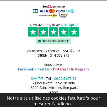
4,7/5 avec +1,3K avis
Trustpilot
VotrePiercing.com v4.1 SSL ©2026
SIREN : 514 303 973
Nous suivre :
Facebook
-
Twitter
-
Pinterest
-
Instagram
SAV 7/7
- Tél. :
06.52.69.79.53
21 boulevard Pablo Neruda
13920 Saint-Mitre-les-Remparts
France
Notre site utilise des cookies facultatifs pour
mesurer l'audience.