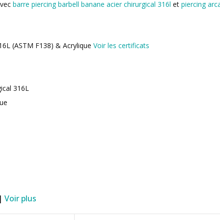
avec
barre piercing barbell banane acier chirurgical 316l
et
piercing arc
 316L (ASTM F138) & Acrylique
Voir les certificats
gical 316L
que
 |
Voir plus