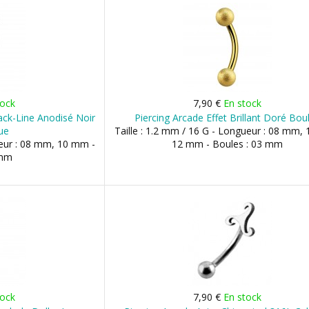
tock
7,90 €
En stock
ack-Line Anodisé Noir
Piercing Arcade Effet Brillant Doré Bou
ue
Taille : 1.2 mm / 16 G - Longueur : 08 mm,
ueur : 08 mm, 10 mm -
12 mm - Boules : 03 mm
 mm
tock
7,90 €
En stock