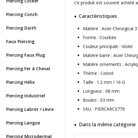
Piercing Clicker
Ce produit est souvent acheté 
Piercing Conch
Caractéristiques
Piercing Daith
Matière : Acier Chirurgical
Forme : Courbée
Faux Piercing
Couleur principale : Violet
Piercing Faux Plug
Matière barre : Acier Chirur
Matière ornements : Acryli
Piercing Fer à Cheval
Thème : Coloré
Piercing Hélix
Taille : 1.2 mm / 16 G
Longueur : 08 mm
Piercing Industriel
Boules : 03 mm
SKU : PIERCARC0779
Piercing Labret / Lèvre
Piercing Langue
Dans la même catégorie
Piercing Microdermal