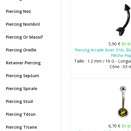
Piercing Nez
Piercing Nombril
Piercing Or Massif
5,90 €
En s
Piercing Oreille
Piercing Arcade Acier 316L Bl
Flèche Piq
Taille : 1.2 mm / 16 G - Long
Retainer Piercing
Cône : 03
Piercing Septum
Piercing Spirale
Piercing Stud
Piercing Téton
6,70 €
En s
Piercing Titane