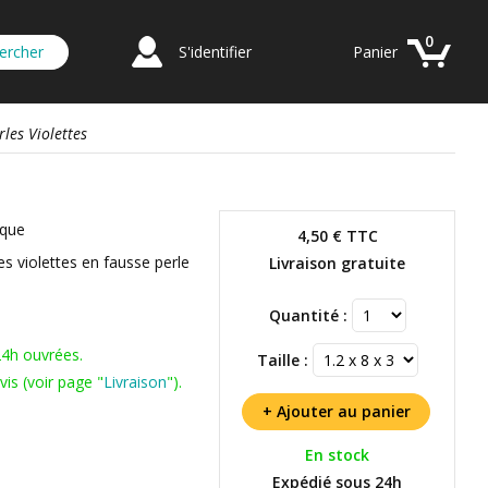
0
S'identifier
Panier
les Violettes
ique
4,50 €
TTC
s violettes en fausse perle
Livraison gratuite
Quantité :
24h ouvrées.
Taille :
is (voir page "
Livraison
").
En stock
Expédié sous 24h