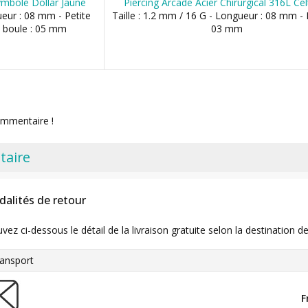
ymbole Dollar Jaune
Piercing Arcade Acier Chirurgical 316L Cel
ueur : 08 mm - Petite
Taille : 1.2 mm / 16 G - Longueur : 08 mm - 
 boule : 05 mm
03 mm
ommentaire !
taire
dalités de retour
uvez ci-dessous le détail de la livraison gratuite selon la destinatio
ansport
F