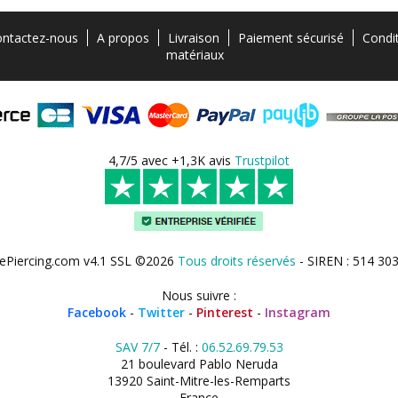
ntactez-nous
A propos
Livraison
Paiement sécurisé
Condi
matériaux
4,7/5 avec +1,3K avis
Trustpilot
ePiercing.com v4.1 SSL ©2026
Tous droits réservés
- SIREN : 514 30
Nous suivre :
Facebook
-
Twitter
-
Pinterest
-
Instagram
SAV 7/7
- Tél. :
06.52.69.79.53
21 boulevard Pablo Neruda
13920 Saint-Mitre-les-Remparts
France