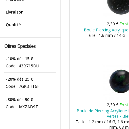
Livraison
2,30 €
En s
Qualité
Boule Piercing Acrylique
Taille : 1.6 mm / 14 G 
Offres Spéciales
-10%
dès
15 €
Code :
43B715DU
-20%
dès
25 €
Code :
7GKBHT6F
-30%
dès
90 €
2,30 €
En s
Code :
IAXZAD9T
Boule de Piercing Acryliqu
Vertes / Bl
Taille : 1.2 mm / 16 G, 1.6 m
mm, 08 