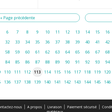
« Page précédente
6
7
8
9
10
11
12
13
14
15
16
32
33
34
35
36
37
38
39
40
41
42
58
59
60
61
62
63
64
65
66
67
68
84
85
86
87
88
89
90
91
92
93
94
9
110
111
112
113
114
115
116
117
118
119
120
5
136
137
138
139
140
141
142
143
144
145
146
ntactez-nous
A propos
Livraison
Paiement sécurisé
Condi
matériaux