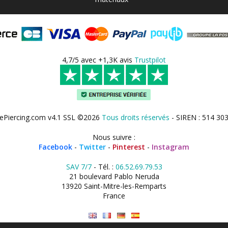
4,7/5 avec +1,3K avis
Trustpilot
ePiercing.com v4.1 SSL ©2026
Tous droits réservés
- SIREN : 514 30
Nous suivre :
Facebook
-
Twitter
-
Pinterest
-
Instagram
SAV 7/7
- Tél. :
06.52.69.79.53
21 boulevard Pablo Neruda
13920 Saint-Mitre-les-Remparts
France