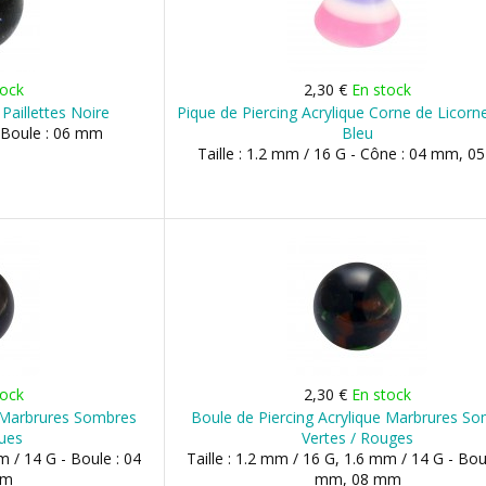
tock
2,30 €
En stock
 Paillettes Noire
Pique de Piercing Acrylique Corne de Licorn
- Boule : 06 mm
Bleu
Taille : 1.2 mm / 16 G - Cône : 04 mm, 
tock
2,30 €
En stock
e Marbrures Sombres
Boule de Piercing Acrylique Marbrures S
eues
Vertes / Rouges
m / 14 G - Boule : 04
Taille : 1.2 mm / 16 G, 1.6 mm / 14 G - Bou
mm
mm, 08 mm