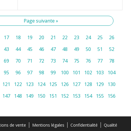
Page suivante »
17
18
19
20
21
22
23
24
25
26
43
44
45
46
47
48
49
50
51
52
69
70
71
72
73
74
75
76
77
78
95
96
97
98
99
100
101
102
103
104
121
122
123
124
125
126
127
128
129
130
147
148
149
150
151
152
153
154
155
156
tions de vente
Mentions légales
Confidentialité
Qualité